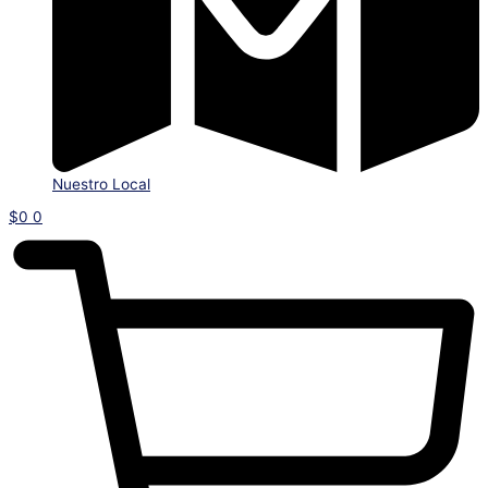
Nuestro Local
$
0
0