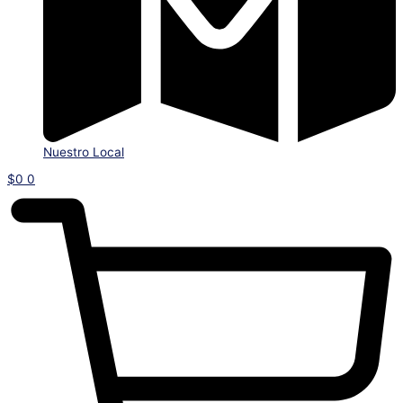
Nuestro Local
$
0
0