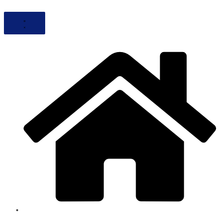
Ir
al
contenido