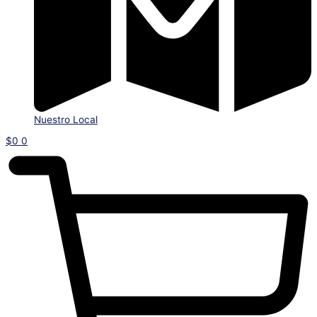
Nuestro Local
$
0
0